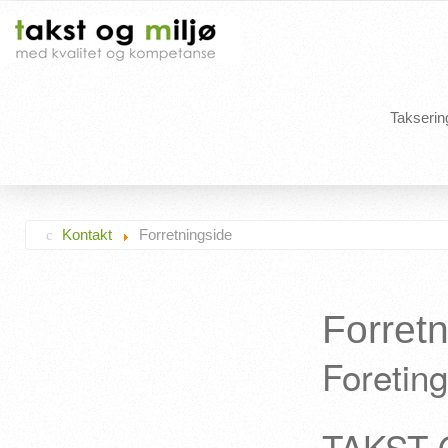
Takserin
Kontakt
Forretningside
Forret
Foretin
TAKST O