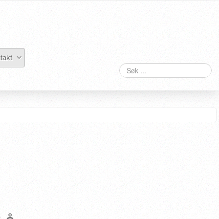
takt
Søk
 å