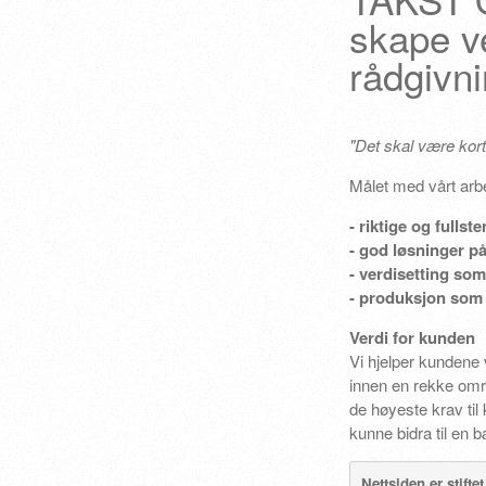
skape ve
rådgivni
"Det skal være kort v
Målet med vårt arbe
- riktige og fullst
- god løsninger p
- verdisetting som
- produksjon som 
Verdi for kunden
Vi hjelper kundene 
innen en rekke omr
de høyeste krav til
kunne bidra til en 
Nettsiden er stift