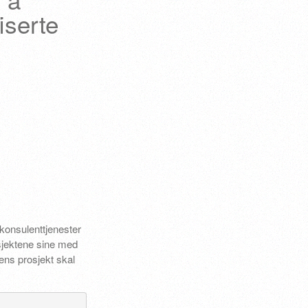
iserte
 konsulenttjenester
sjektene sine med
dens prosjekt skal