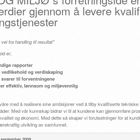
rdier gjennom å levere kvalif
ngstjenester
ei fra handling til resultat"
id er;
endige rapporter
å vedlikehold og verdiskaping
 svarer til forventningene
er effektiv, lønnsom og miljøvennlig
våre med å realisere sine ambisjoner ved å tilby kvalifiserte tekniske
åder. Med vår kunnskap bidrar vi til at kundene kan gjennomføre pro
 kvalitet og økonomi. Med dette så skaper vi forutsetninger for at kun
bærekraftig utvikling av samfunnet.
et september 2009