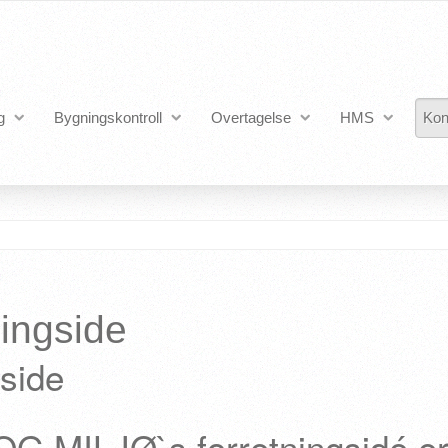
g
Bygningskontroll
Overtagelse
HMS
Kon
ningside
gside
G MILJØ`s forretningsidé er