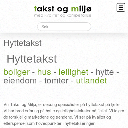
Søk
Taksering
Hyttetakst
Bygningskontroll
Overtagelse
Hyttetakst
HMS
boliger
-
hus
-
leilighet
- hytte -
eiendom - tomter -
utlandet
Kontakt
Vi i Takst og Miljø, er sesong spesialister på hyttetakst på fjellet.
Vi har bred erfaring på hytte og leilighetstakster på fjellet. Vi følger
de forskjellig markedene og trendene. Vi ser på kvalitet og
etterspørsel som hovedpunkter i hyttetakseringen.