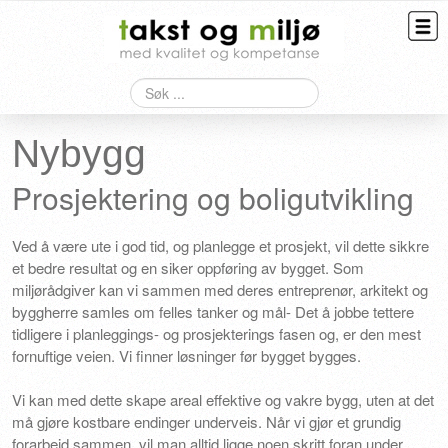
Søk
Taksering
Bygningskontroll
Nybygg
Overtagelse
Prosjektering og boligutvikling
HMS
Ved å være ute i god tid, og planlegge et prosjekt, vil dette sikkre
et bedre resultat og en siker oppføring av bygget. Som
Kontakt
miljørådgiver kan vi sammen med deres entreprenør, arkitekt og
byggherre samles om felles tanker og mål- Det å jobbe tettere
tidligere i planleggings- og prosjekterings fasen og, er den mest
fornuftige veien. Vi finner løsninger før bygget bygges.
Vi kan med dette skape areal effektive og vakre bygg, uten at det
må gjøre kostbare endinger underveis. Når vi gjør et grundig
forarbeid sammen, vil man alltid ligge noen skritt foran under