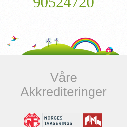
90524720
Våre
Akkrediteringer