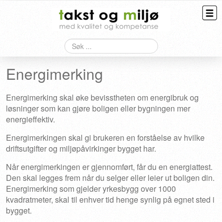
Søk
Taksering
Energimerking
Bygningskontroll
Overtagelse
Energimerking skal øke bevisstheten om energibruk og
løsninger som kan gjøre boligen eller bygningen mer
HMS
energieffektiv.
Kontakt
Energimerkingen skal gi brukeren en forståelse av hvilke
driftsutgifter og miljøpåvirkinger bygget har.
Når energimerkingen er gjennomført, får du en energiattest.
Den skal legges frem når du selger eller leier ut boligen din.
Energimerking som gjelder yrkesbygg over 1000
kvadratmeter, skal til enhver tid henge synlig på egnet sted i
bygget.