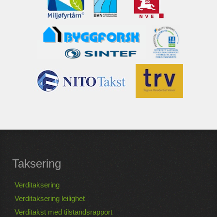
Taksering
Verditaksering
Verditaksering leilighet
Verditakst med tilstandsrapport