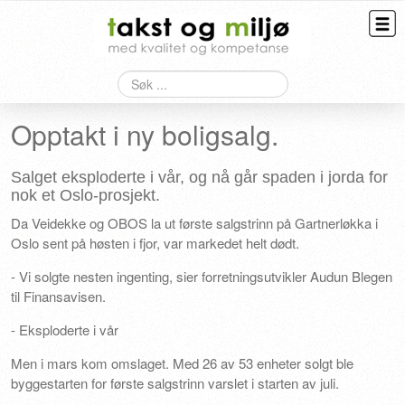
Søk
Taksering
Opptakt i ny boligsalg.
Bygningskontroll
Overtagelse
Salget eksploderte i vår, og nå går spaden i jorda for
nok et Oslo-prosjekt.
HMS
Da Veidekke og OBOS la ut første salgstrinn på Gartnerløkka i
Oslo sent på høsten i fjor, var markedet helt dødt.
Kontakt
- Vi solgte nesten ingenting, sier forretningsutvikler Audun Blegen
til Finansavisen.
- Eksploderte i vår
Men i mars kom omslaget. Med 26 av 53 enheter solgt ble
byggestarten for første salgstrinn varslet i starten av juli.