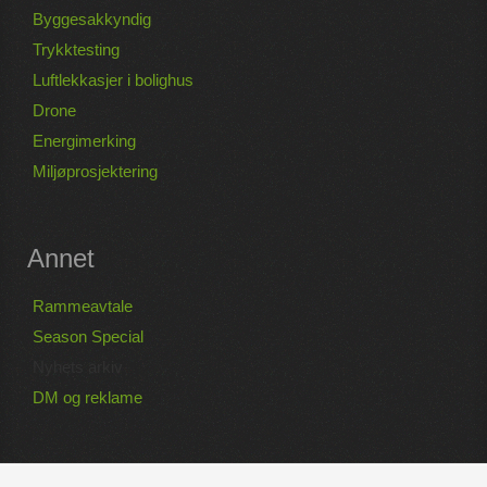
Byggesakkyndig
Trykktesting
Luftlekkasjer i bolighus
Drone
Energimerking
Miljøprosjektering
Annet
Rammeavtale
Season Special
Nyhets arkiv
DM og reklame