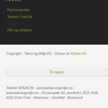
Rammeavtale
Season Special
Nyhets arkiv
DM og reklame
Copyright - Takst og Miljø AS - Drives av
Kloner AS
Til toppen
Telefon 90524720 - post(at)takstogmiljo.no -
www.takstogmiljo.no -
Oscarsgate 81, postboks 2515 Solli,
0202 Oslo
Oslo - Akershus - Vestfold - Buskerud